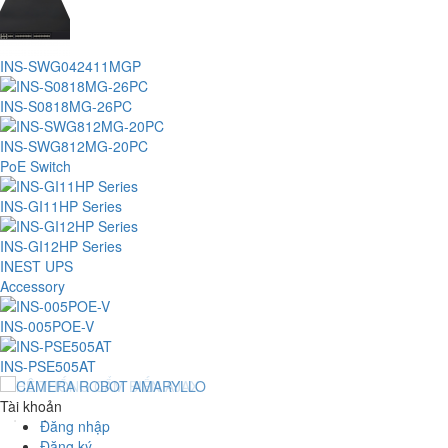
INS-SWG042411MGP
INS-S0818MG-26PC
INS-SWG812MG-20PC
PoE Switch
INS-GI11HP Series
INS-GI12HP Series
INEST UPS
Accessory
INS-005POE-V
INS-PSE505AT
Tài khoản
Đăng nhập
Đăng ký