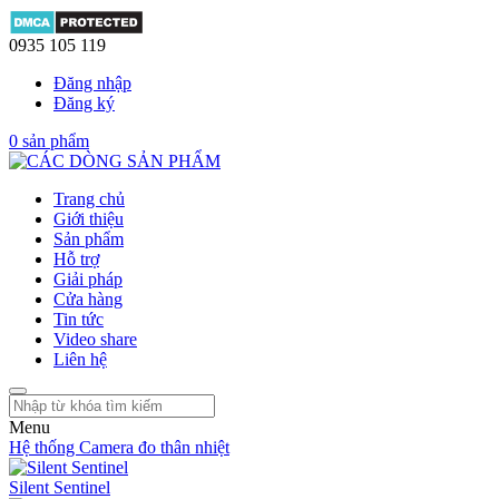
0935 105 119
Đăng nhập
Đăng ký
0
sản phẩm
Trang chủ
Giới thiệu
Sản phẩm
Hỗ trợ
Giải pháp
Cửa hàng
Tin tức
Video share
Liên hệ
Menu
Hệ thống Camera đo thân nhiệt
Silent Sentinel