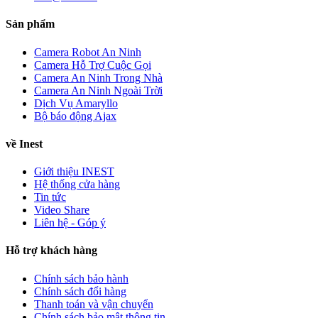
Sản phẩm
Camera Robot An Ninh
Camera Hỗ Trợ Cuộc Gọi
Camera An Ninh Trong Nhà
Camera An Ninh Ngoài Trời
Dịch Vụ Amaryllo
Bộ báo động Ajax
về Inest
Giới thiệu INEST
Hệ thống cửa hàng
Tin tức
Video Share
Liên hệ - Góp ý
Hỗ trợ khách hàng
Chính sách bảo hành
Chính sách đổi hàng
Thanh toán và vận chuyển
Chính sách bảo mật thông tin