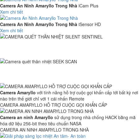
Camera An Ninh Amaryllo Trong Nhà
iCam Plus
Xem chi tiết
Camera An Ninh Amaryllo Trong Nhà
iSensor HD
Xem chi tiết
Camera quét thân nhiẹt SILENT SENTINEL
được sản xuất tại Anh và
thiết kế để sử dụng trong các môi trường chuyên dụng đặc biệt như:
Quân sự, an ninh hàng hải, dầu khí ..
Với thiết kế và hiệu chỉnh đặc biệt,
Camera Seek Scan
của hãng
Thermal
có thể đo nhiệt độ da chính xác trong khi vẫn đáp ứng các
yêu cầu về giãn cách xã hội.
Camera Amaryllo
với tính năng hỗ trợ cuộc gọi khẩn cấp tới bất kỳ nơi
nào trên thế giới chỉ với 1 cái nhấn Remote
CAMERA AMARYLLO HỖ TRỢ CUỘC GỌI KHẨN CẤP
Camera an ninh Amaryllo
sử dụng trong nhà chống HACK bằng mã
hóa dữ liệu 256-bit theo tiêu chuẩn NASA
CAMERA AN NINH AMARYLLO TRONG NHÀ