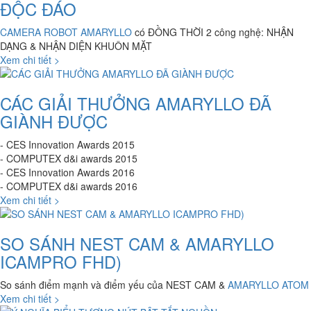
ĐỘC ĐÁO
CAMERA ROBOT AMARYLLO
có ĐỒNG THỜI 2 công nghệ: NHẬN
DẠNG & NHẬN DIỆN KHUÔN MẶT
Xem chi tiết >
CÁC GIẢI THƯỞNG AMARYLLO ĐÃ
GIÀNH ĐƯỢC
- CES Innovation
Awards 2015
- COMPUTEX d&i awards 2015
- CES Innovation
Awards 2016
- COMPUTEX d&i awards 2016
Xem chi tiết >
SO SÁNH NEST CAM & AMARYLLO
ICAMPRO FHD)
So sánh điểm mạnh và điểm yếu của NEST CAM &
AMARYLLO ATOM
Xem chi tiết >