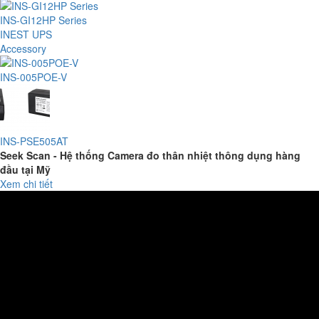
INS-GI12HP Series
INEST UPS
Accessory
INS-005POE-V
INS-PSE505AT
Seek Scan - Hệ thống Camera đo thân nhiệt thông dụng hàng
đầu tại Mỹ
Xem chi tiết